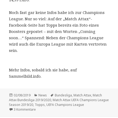
Noch fast gar keine Infos habe ich zur Champions
League. Nur so viel: Auf der „Match Attax“-
Facebook-Seite hat Topps bereits ein Foto eines
Boosters gepostet – mit den Worten „Coming
soon…“ Spannend: Neben der Champions League
wird auch die Europa League mit Karten vertreten
sein.
Mehr Infos, sobald ich sie habe, auf
Sammelbild.info.
Veröffentlicht
Kategorien
Schlagwörter
02/08/2019
News
Bundesliga
,
Match Attax
,
Match
am
Attax Bundesliga 2019/2020
,
Match Attax UEFA Champions League
Season 2019/20
,
Topps
,
UEFA Champions League
zu Die ersten Infos zu den neuen „Match Attax“-Koll
3 Kommentare