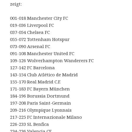
zeigt:
001-018 Manchester City FC
019-036 Liverpool FC
037-054 Chelsea FC
055-072 Tottenham Hotspur
073-090 Arsenal FC
091-108 Manchester United FC
109-126 Wolverhampton Wanderers FC
127-142 FC Barcelona
143-154 Club Atlético de Madrid
155-170 Real Madrid C.F.
171-183 FC Bayern München
184-196 Borussia Dortmund
197-208 Paris Saint-Germain
209-216 Olympique Lyonnais
217-225 FC Internazionale Milano
226-233 SL Benfica
234-236 Valencia CF