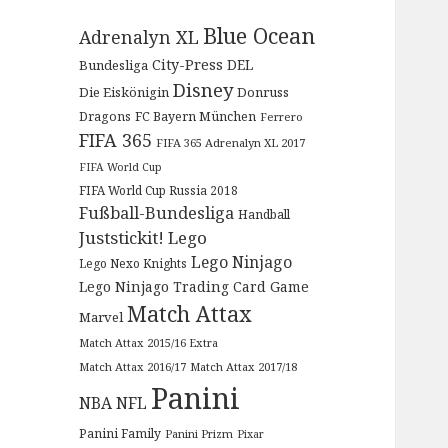
Blue Ocean
Adrenalyn XL
City-Press
DEL
Bundesliga
Disney
Die Eiskönigin
Donruss
Dragons
FC Bayern München
Ferrero
FIFA 365
FIFA 365 Adrenalyn XL 2017
FIFA World Cup
FIFA World Cup Russia 2018
Fußball-Bundesliga
Handball
Juststickit!
Lego
Lego Ninjago
Lego Nexo Knights
Lego Ninjago Trading Card Game
Match Attax
Marvel
Match Attax 2015/16 Extra
Match Attax 2016/17
Match Attax 2017/18
Panini
NBA
NFL
Panini Family
Panini Prizm
Pixar