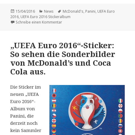
Veröffentlicht
Kategorien
Schlagwörter
15/04/2016
News
McDonald's
,
Panini
,
UEFA Euro
am
2016
,
UEFA Euro 2016 Stickeralbum
zu McDonald’s-Sondersticker für das „UEFA
Schreibe einen Kommentar
„UEFA Euro 2016“-Sticker:
So sehen die Sonderbilder
von McDonald’s und Coca
Cola aus.
Die Sticker im
neuen „UEFA
Euro 2016“-
Album von
Panini, die
derzeit noch
kein Sammler