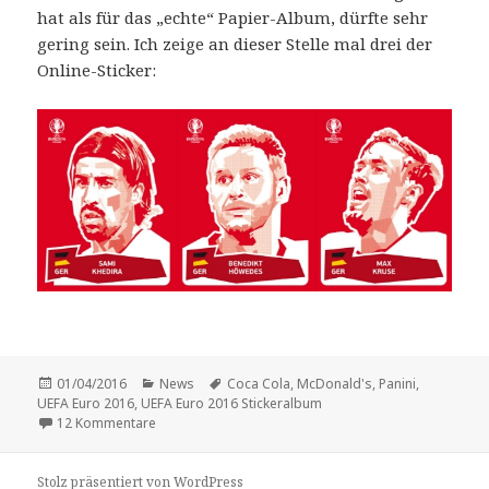
hat als für das „echte“ Papier-Album, dürfte sehr
gering sein. Ich zeige an dieser Stelle mal drei der
Online-Sticker:
Veröffentlicht
Kategorien
Schlagwörter
01/04/2016
News
Coca Cola
,
McDonald's
,
Panini
,
am
UEFA Euro 2016
,
UEFA Euro 2016 Stickeralbum
zu „UEFA Euro 2016“-Sticker: So sehen die Sonderbil
12 Kommentare
Stolz präsentiert von WordPress