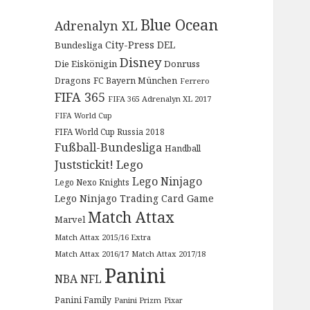
Blue Ocean
Adrenalyn XL
City-Press
DEL
Bundesliga
Disney
Die Eiskönigin
Donruss
Dragons
FC Bayern München
Ferrero
FIFA 365
FIFA 365 Adrenalyn XL 2017
FIFA World Cup
FIFA World Cup Russia 2018
Fußball-Bundesliga
Handball
Juststickit!
Lego
Lego Ninjago
Lego Nexo Knights
Lego Ninjago Trading Card Game
Match Attax
Marvel
Match Attax 2015/16 Extra
Match Attax 2016/17
Match Attax 2017/18
Panini
NBA
NFL
Panini Family
Panini Prizm
Pixar