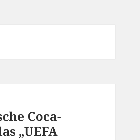
sche Coca-
 das „UEFA