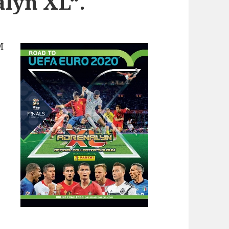
lyn XL“.
M