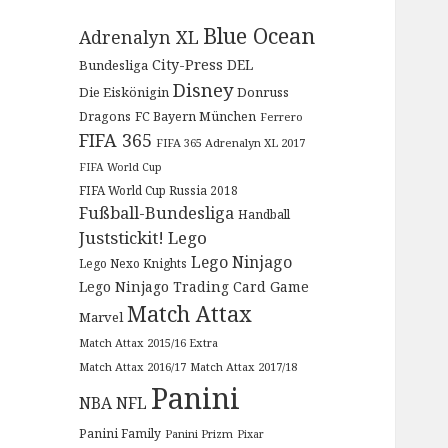
Blue Ocean
Adrenalyn XL
City-Press
DEL
Bundesliga
Disney
Die Eiskönigin
Donruss
Dragons
FC Bayern München
Ferrero
FIFA 365
FIFA 365 Adrenalyn XL 2017
FIFA World Cup
FIFA World Cup Russia 2018
Fußball-Bundesliga
Handball
Juststickit!
Lego
Lego Ninjago
Lego Nexo Knights
Lego Ninjago Trading Card Game
Match Attax
Marvel
Match Attax 2015/16 Extra
Match Attax 2016/17
Match Attax 2017/18
Panini
NBA
NFL
Panini Family
Panini Prizm
Pixar