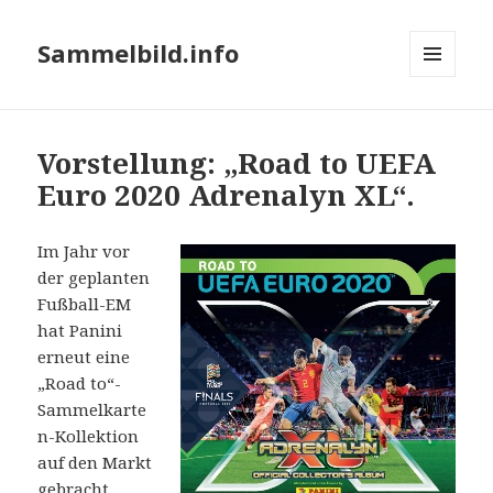
Sammelbild.info
MENÜ
UND
WIDGETS
Vorstellung: „Road to UEFA
Euro 2020 Adrenalyn XL“.
Im Jahr vor
der geplanten
Fußball-EM
hat Panini
erneut eine
„Road to“-
Sammelkarte
n-Kollektion
auf den Markt
gebracht.