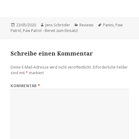
Veröffentlicht
Autor
Kategorien
Schlagwörter
23/05/2020
Jens Schröder
Reviews
Panini
,
Paw
am
Patrol
,
Paw Patrol - Bereit zum Einsatz!
Schreibe einen Kommentar
Deine E-Mail-Adresse wird nicht veröffentlicht.
Erforderliche Felder
sind mit
*
markiert
KOMMENTAR
*