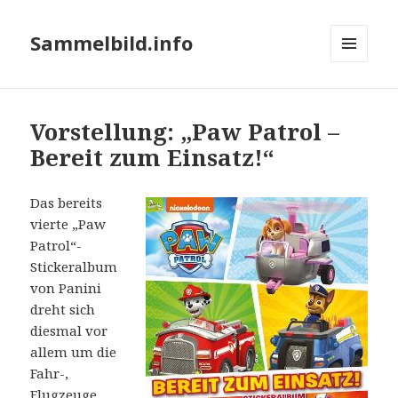
Sammelbild.info
MENÜ
UND
WIDGETS
Vorstellung: „Paw Patrol –
Bereit zum Einsatz!“
Das bereits
vierte „Paw
Patrol“-
Stickeralbum
von Panini
dreht sich
diesmal vor
allem um die
Fahr-,
Flugzeuge