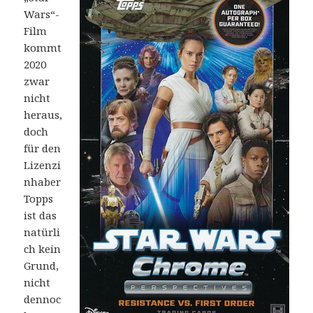
Wars“-
Film
kommt
2020
zwar
nicht
heraus,
doch
für den
Lizenzi
nhaber
Topps
ist das
natürli
ch kein
Grund,
nicht
dennoc