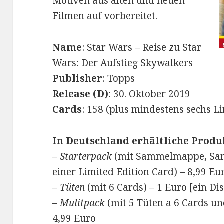
Motiven aus alten und neuen
Filmen auf vorbereitet.
Name
: Star Wars – Reise zu Star
Wars: Der Aufstieg Skywalkers
Publisher
: Topps
Release (D)
: 30. Oktober 2019
Cards
: 158 (plus mindestens sechs L
In Deutschland erhältliche Produ
–
Starterpack
(mit Sammelmappe, Sam
einer Limited Edition Card) – 8,99 Eu
–
Tüten
(mit 6 Cards) – 1 Euro [ein Di
–
Mulitpack
(mit 5 Tüten a 6 Cards un
4,99 Euro