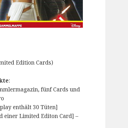
imited Edition Cards)
kte
:
mlermagazin, fünf Cards und
ro
splay enthält 30 Tüten]
d einer Limited Editon Card] –