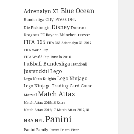
Blue Ocean
Adrenalyn XL
City-Press
DEL
Bundesliga
Disney
Die Eiskönigin
Donruss
Dragons
FC Bayern München
Ferrero
FIFA 365
FIFA 365 Adrenalyn XL 2017
FIFA World Cup
FIFA World Cup Russia 2018
Fußball-Bundesliga
Handball
Juststickit!
Lego
Lego Ninjago
Lego Nexo Knights
Lego Ninjago Trading Card Game
Match Attax
Marvel
Match Attax 2015/16 Extra
Match Attax 2016/17
Match Attax 2017/18
Panini
NBA
NFL
Panini Family
Panini Prizm
Pixar