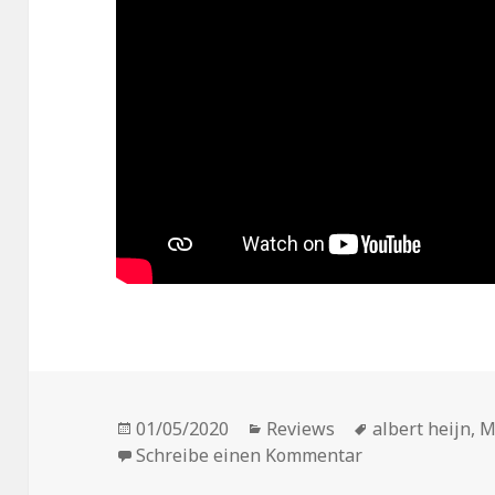
Veröffentlicht
Kategorien
Schlagwörter
01/05/2020
Reviews
albert heijn
,
M
am
zu Vorstellung: 
Schreibe einen Kommentar