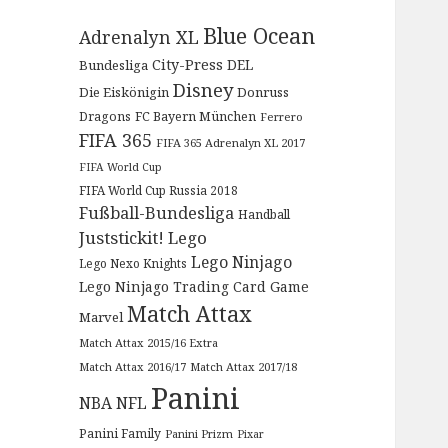
Blue Ocean
Adrenalyn XL
City-Press
DEL
Bundesliga
Disney
Die Eiskönigin
Donruss
Dragons
FC Bayern München
Ferrero
FIFA 365
FIFA 365 Adrenalyn XL 2017
FIFA World Cup
FIFA World Cup Russia 2018
Fußball-Bundesliga
Handball
Juststickit!
Lego
Lego Ninjago
Lego Nexo Knights
Lego Ninjago Trading Card Game
Match Attax
Marvel
Match Attax 2015/16 Extra
Match Attax 2016/17
Match Attax 2017/18
Panini
NBA
NFL
Panini Family
Panini Prizm
Pixar