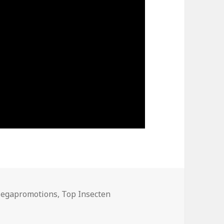
egapromotions
,
Top Insecten
„Top Insecten“.