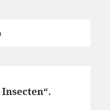
n
 Insecten“.