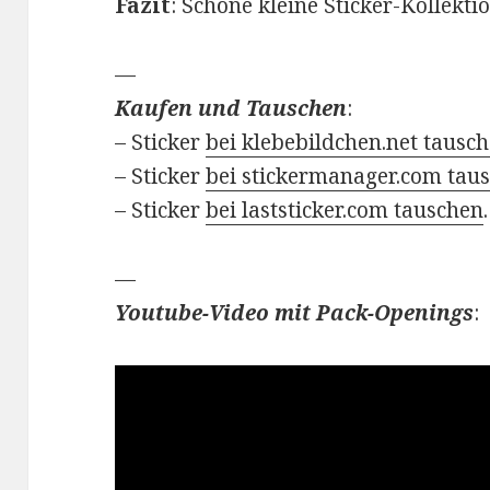
Fazit
: Schöne kleine Sticker-Kollekti
—
Kaufen und Tauschen
:
– Sticker
bei klebebildchen.net tausc
– Sticker
bei stickermanager.com tau
– Sticker
bei laststicker.com tauschen
.
—
Youtube-Video mit Pack-Openings
: