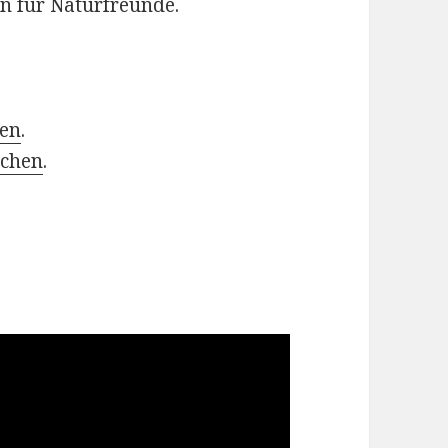
on für Naturfreunde.
hen
.
schen
.