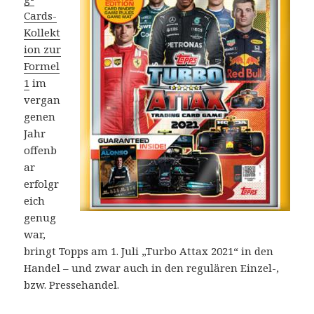
Cards-
Kollekt
ion zur
Formel
1
im
vergan
genen
Jahr
offenb
ar
erfolgr
eich
genug
war,
bringt Topps am 1. Juli „Turbo Attax 2021“ in den
Handel – und zwar auch in den regulären Einzel-,
bzw. Pressehandel.