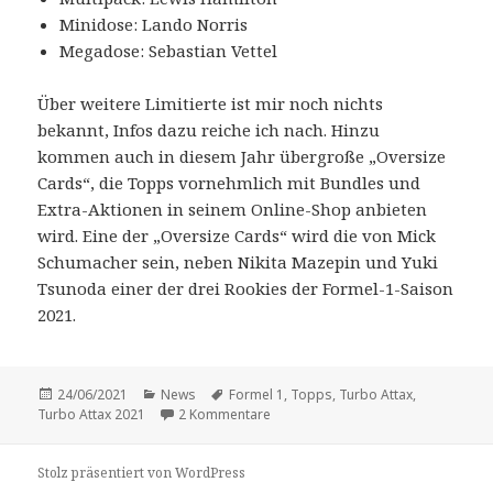
Minidose: Lando Norris
Megadose: Sebastian Vettel
Über weitere Limitierte ist mir noch nichts
bekannt, Infos dazu reiche ich nach. Hinzu
kommen auch in diesem Jahr übergroße „Oversize
Cards“, die Topps vornehmlich mit Bundles und
Extra-Aktionen in seinem Online-Shop anbieten
wird. Eine der „Oversize Cards“ wird die von Mick
Schumacher sein, neben Nikita Mazepin und Yuki
Tsunoda einer der drei Rookies der Formel-1-Saison
2021.
Veröffentlicht
Kategorien
Schlagwörter
24/06/2021
News
Formel 1
,
Topps
,
Turbo Attax
,
am
zu Zweite „Turbo Attax“-Kollektion z
Turbo Attax 2021
2 Kommentare
Stolz präsentiert von WordPress