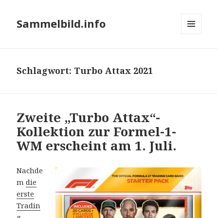
Sammelbild.info
MENÜ
UND
WIDGETS
Schlagwort:
Turbo Attax 2021
Zweite „Turbo Attax“-
Kollektion zur Formel-1-
WM erscheint am 1. Juli.
Nachde
m
die
erste
Tradin
g-