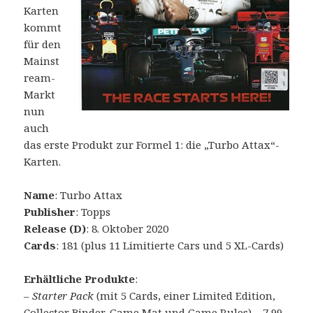
Karten
kommt
für den
Mainst
ream-
Markt
nun
auch
das erste Produkt zur Formel 1: die „Turbo Attax“-
Karten.
Name
: Turbo Attax
Publisher
: Topps
Release (D)
: 8. Oktober 2020
Cards
: 181 (plus 11 Limitierte Cars und 5 XL-Cards)
Erhältliche Produkte
:
–
Starter Pack
(mit 5 Cards, einer Limited Edition,
Collector Binder, Game Mat und Game Rules) – 7,99