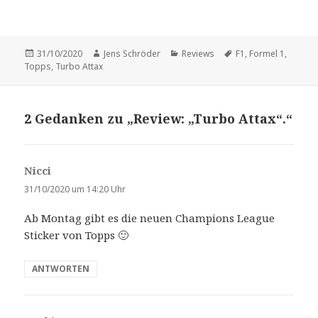
Veröffentlicht
Autor
Kategorien
Schlagwörter
31/10/2020
Jens Schröder
Reviews
F1
,
Formel 1
,
am
Topps
,
Turbo Attax
2 Gedanken zu „Review: „Turbo Attax“.“
Nicci
s
a
31/10/2020 um 14:20 Uhr
g
Ab Montag gibt es die neuen Champions League
t
Sticker von Topps 🙂
:
ANTWORTEN