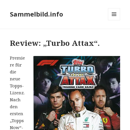
Sammelbild.info
MENÜ
UND
WIDGETS
Review: „Turbo Attax“.
Premie
re für
die
neue
Topps-
Lizenz.
Nach
den
ersten
„Topps
Now“-