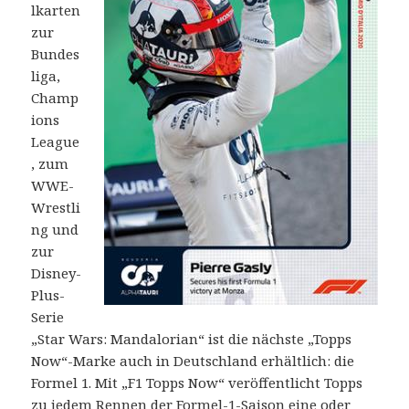
lkarten
zur
Bundes
liga,
Champ
ions
League
, zum
WWE-
Wrestli
ng und
zur
Disney-
Plus-
Serie
„Star Wars: Mandalorian“ ist die nächste „Topps
Now“-Marke auch in Deutschland erhältlich: die
Formel 1. Mit „F1 Topps Now“ veröffentlicht Topps
zu jedem Rennen der Formel-1-Saison eine oder