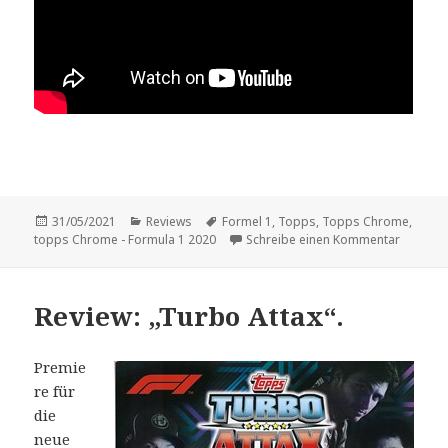
Veröffentlicht
Kategorien
Schlagwörter
31/05/2021
Reviews
Formel 1
,
Topps
,
Topps Chrome
,
am
zu Kurz-
topps Chrome - Formula 1 2020
Schreibe einen Kommentar
Review: „Turbo Attax“.
Premie
re für
die
neue