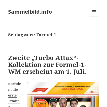
Sammelbild.info
MENÜ
UND
WIDGETS
Schlagwort:
Formel 1
Zweite „Turbo Attax“-
Kollektion zur Formel-1-
WM erscheint am 1. Juli.
Nachde
m
die
erste
Tradin
g-