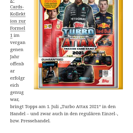
Cards-
Kollekt
ion zur
Formel
1
im
vergan
genen
Jahr
offenb
ar
erfolgr
eich
genug
war,
bringt Topps am 1. Juli „Turbo Attax 2021“ in den
Handel – und zwar auch in den regulären Einzel-,
bzw. Pressehandel.