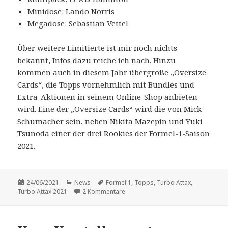
Minidose: Lando Norris
Megadose: Sebastian Vettel
Über weitere Limitierte ist mir noch nichts
bekannt, Infos dazu reiche ich nach. Hinzu
kommen auch in diesem Jahr übergroße „Oversize
Cards“, die Topps vornehmlich mit Bundles und
Extra-Aktionen in seinem Online-Shop anbieten
wird. Eine der „Oversize Cards“ wird die von Mick
Schumacher sein, neben Nikita Mazepin und Yuki
Tsunoda einer der drei Rookies der Formel-1-Saison
2021.
Veröffentlicht
Kategorien
Schlagwörter
24/06/2021
News
Formel 1
,
Topps
,
Turbo Attax
,
am
zu Zweite „Turbo Attax“-Kollektion z
Turbo Attax 2021
2 Kommentare