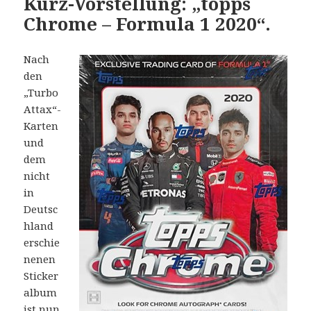
Kurz-Vorstellung: „topps
Chrome – Formula 1 2020“.
Nach
den
„Turbo
Attax“-
Karten
und
dem
nicht
in
Deutsc
hland
erschie
nenen
Sticker
album
ist nun