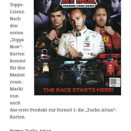
Topps-
Lizenz.
Nach
den
ersten
„Topps
Now“-
Karten
kommt
für den
Mainst
ream-
Markt
nun
auch
das erste Produkt zur Formel 1: die „Turbo Attax“-
Karten.
Name
: Turbo Attax