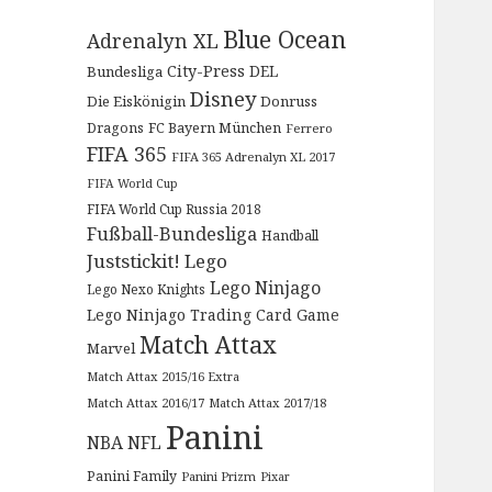
Blue Ocean
Adrenalyn XL
City-Press
DEL
Bundesliga
Disney
Die Eiskönigin
Donruss
Dragons
FC Bayern München
Ferrero
FIFA 365
FIFA 365 Adrenalyn XL 2017
FIFA World Cup
FIFA World Cup Russia 2018
Fußball-Bundesliga
Handball
Juststickit!
Lego
Lego Ninjago
Lego Nexo Knights
Lego Ninjago Trading Card Game
Match Attax
Marvel
Match Attax 2015/16 Extra
Match Attax 2016/17
Match Attax 2017/18
Panini
NBA
NFL
Panini Family
Panini Prizm
Pixar