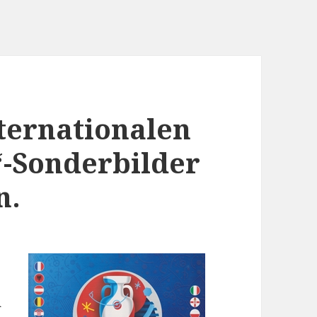
nternationalen
“-Sonderbilder
n.
n