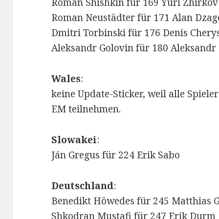
Roman Shishkin für 169 Yuri Zhirkov
Roman Neustädter für 171 Alan Dzag
Dmitri Torbinski für 176 Denis Chery
Aleksandr Golovin für 180 Aleksand
Wales
:
keine Update-Sticker, weil alle Spie
EM teilnehmen.
Slowakei
:
Ján Gregus für 224 Erik Sabo
Deutschland
:
Benedikt Höwedes für 245 Matthias G
Shkodran Mustafi für 247 Erik Durm