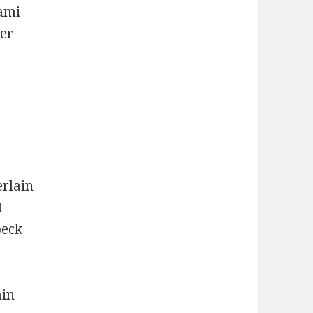
sami
ker
erlain
t
beck
min