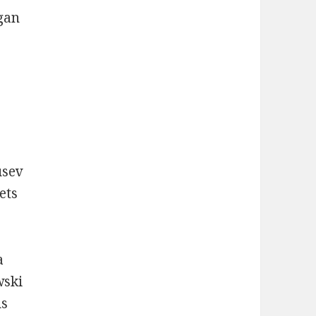
gan
usev
ets
a
wski
us