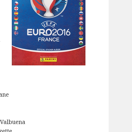
n
rane
 Valbuena
zette