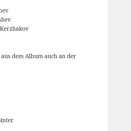
oev
shev
r Kerzhakov
ler aus dem Album auch an der
inter