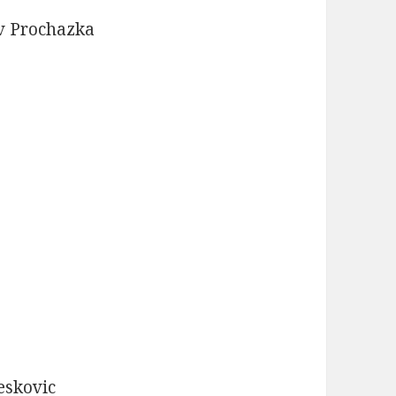
av Prochazka
eskovic