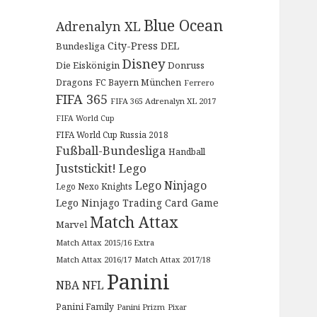
Blue Ocean
Adrenalyn XL
City-Press
DEL
Bundesliga
Disney
Die Eiskönigin
Donruss
Dragons
FC Bayern München
Ferrero
FIFA 365
FIFA 365 Adrenalyn XL 2017
FIFA World Cup
FIFA World Cup Russia 2018
Fußball-Bundesliga
Handball
Juststickit!
Lego
Lego Ninjago
Lego Nexo Knights
Lego Ninjago Trading Card Game
Match Attax
Marvel
Match Attax 2015/16 Extra
Match Attax 2016/17
Match Attax 2017/18
Panini
NBA
NFL
Panini Family
Panini Prizm
Pixar