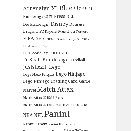
Blue Ocean
Adrenalyn XL
City-Press
DEL
Bundesliga
Disney
Die Eiskönigin
Donruss
Dragons
FC Bayern München
Ferrero
FIFA 365
FIFA 365 Adrenalyn XL 2017
FIFA World Cup
FIFA World Cup Russia 2018
Fußball-Bundesliga
Handball
Juststickit!
Lego
Lego Ninjago
Lego Nexo Knights
Lego Ninjago Trading Card Game
Match Attax
Marvel
Match Attax 2015/16 Extra
Match Attax 2016/17
Match Attax 2017/18
Panini
NBA
NFL
Panini Family
Panini Prizm
Pixar