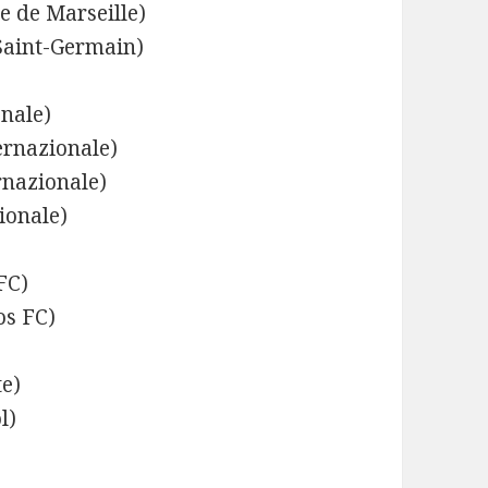
e de Marseille)
Saint-Germain)
onale)
ernazionale)
rnazionale)
ionale)
FC)
os FC)
te)
l)