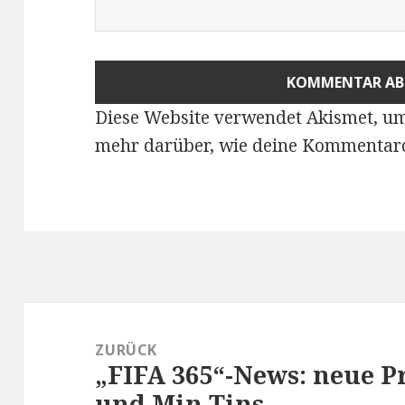
Diese Website verwendet Akismet, u
mehr darüber, wie deine Kommentard
Beitragsnavigation
ZURÜCK
„FIFA 365“-News: neue P
Vorheriger
und Min Tins.
Beitrag: