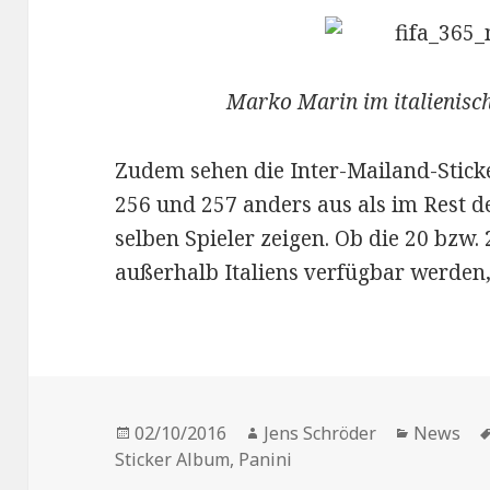
Marko Marin im italienisc
Zudem sehen die Inter-Mailand-Sticker
256 und 257 anders aus als im Rest d
selben Spieler zeigen. Ob die 20 bzw.
außerhalb Italiens verfügbar werden, 
Veröffentlicht
Autor
Kategori
02/10/2016
Jens Schröder
News
am
Sticker Album
,
Panini