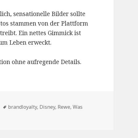
ich, sensationelle Bilder sollte
otos stammen von der Plattform
treibt. Ein nettes Gimmick ist
zum Leben erweckt.
tion ohne aufregende Details.
en
Schlagwörter
brandloyalty
,
Disney
,
Rewe
,
Was