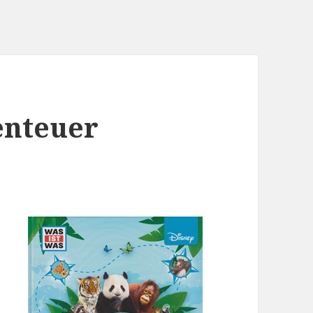
enteuer
h
l