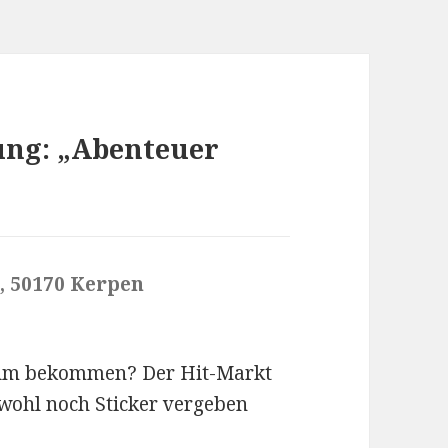
ung: „Abenteuer
, 50170 Kerpen
s
a
g
bum bekommen? Der Hit-Markt
t
bwohl noch Sticker vergeben
: