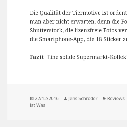
Die Qualität der Tiermotive ist ordentl
man aber nicht erwarten, denn die F
Shutterstock, die lizenzfreie Fotos ver
die Smartphone-App, die 18 Sticker 
Fazit
: Eine solide Supermarkt-Kollek
Veröffentlicht
Autor
Kategori
22/12/2016
Jens Schröder
Reviews
am
ist Was