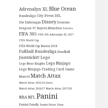
Blue Ocean
Adrenalyn XL
City-Press
DEL
Bundesliga
Disney
Die Eiskönigin
Donruss
Dragons
FC Bayern München
Ferrero
FIFA 365
FIFA 365 Adrenalyn XL 2017
FIFA World Cup
FIFA World Cup Russia 2018
Fußball-Bundesliga
Handball
Juststickit!
Lego
Lego Ninjago
Lego Nexo Knights
Lego Ninjago Trading Card Game
Match Attax
Marvel
Match Attax 2015/16 Extra
Match Attax 2016/17
Match Attax 2017/18
Panini
NBA
NFL
Panini Family
Panini Prizm
Pixar