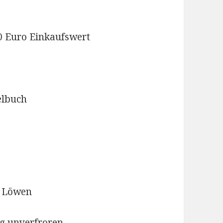
10 Euro Einkaufswert
elbuch
r Löwen
lig unverfroren