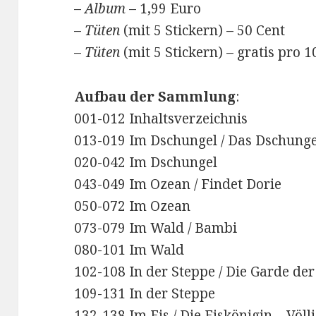
–
Album
– 1,99 Euro
–
Tüten
(mit 5 Stickern) – 50 Cent
–
Tüten
(mit 5 Stickern) – gratis pro 
Aufbau der Sammlung
:
001-012 Inhaltsverzeichnis
013-019 Im Dschungel / Das Dschung
020-042 Im Dschungel
043-049 Im Ozean / Findet Dorie
050-072 Im Ozean
073-079 Im Wald / Bambi
080-101 Im Wald
102-108 In der Steppe / Die Garde de
109-131 In der Steppe
132-138 Im Eis / Die Eiskönigin – Völ