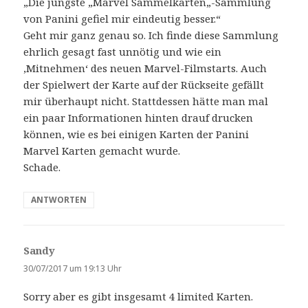
„Die jüngste „Marvel Sammelkarten„-Sammlung
t
von Panini gefiel mir eindeutig besser.“
:
Geht mir ganz genau so. Ich finde diese Sammlung
ehrlich gesagt fast unnötig und wie ein
‚Mitnehmen‘ des neuen Marvel-Filmstarts. Auch
der Spielwert der Karte auf der Rückseite gefällt
mir überhaupt nicht. Stattdessen hätte man mal
ein paar Informationen hinten drauf drucken
können, wie es bei einigen Karten der Panini
Marvel Karten gemacht wurde.
Schade.
ANTWORTEN
Sandy
s
a
30/07/2017 um 19:13 Uhr
g
Sorry aber es gibt insgesamt 4 limited Karten.
t