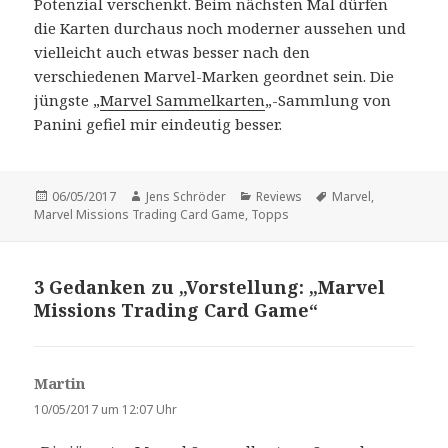
Potenzial verschenkt. Beim nächsten Mal dürfen
die Karten durchaus noch moderner aussehen und
vielleicht auch etwas besser nach den
verschiedenen Marvel-Marken geordnet sein. Die
jüngste „
Marvel Sammelkarten
„-Sammlung von
Panini gefiel mir eindeutig besser.
Veröffentlicht
Autor
Kategorien
Schlagwörter
06/05/2017
Jens Schröder
Reviews
Marvel
,
am
Marvel Missions Trading Card Game
,
Topps
3 Gedanken zu „Vorstellung: „Marvel
Missions Trading Card Game“
Martin
s
a
10/05/2017 um 12:07 Uhr
g