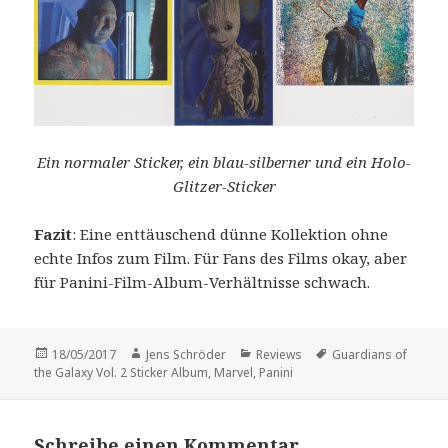
Ein normaler Sticker, ein blau-silberner und ein Holo-
Glitzer-Sticker
Fazit
: Eine enttäuschend dünne Kollektion ohne
echte Infos zum Film. Für Fans des Films okay, aber
für Panini-Film-Album-Verhältnisse schwach.
Veröffentlicht
Autor
Kategorien
Schlagwörter
18/05/2017
Jens Schröder
Reviews
Guardians of
am
the Galaxy Vol. 2 Sticker Album
,
Marvel
,
Panini
Schreibe einen Kommentar