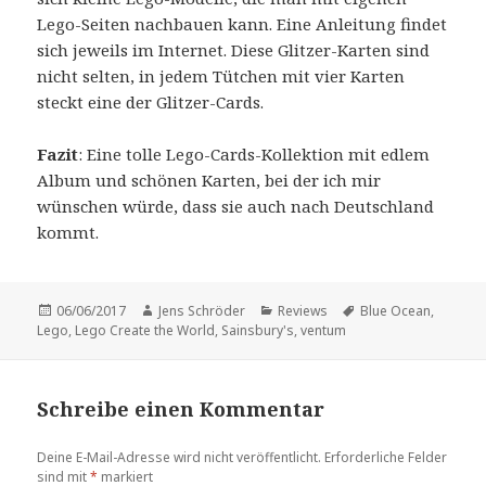
Lego-Seiten nachbauen kann. Eine Anleitung findet
sich jeweils im Internet. Diese Glitzer-Karten sind
nicht selten, in jedem Tütchen mit vier Karten
steckt eine der Glitzer-Cards.
Fazit
: Eine tolle Lego-Cards-Kollektion mit edlem
Album und schönen Karten, bei der ich mir
wünschen würde, dass sie auch nach Deutschland
kommt.
Veröffentlicht
Autor
Kategorien
Schlagwörter
06/06/2017
Jens Schröder
Reviews
Blue Ocean
,
am
Lego
,
Lego Create the World
,
Sainsbury's
,
ventum
Schreibe einen Kommentar
Deine E-Mail-Adresse wird nicht veröffentlicht.
Erforderliche Felder
sind mit
*
markiert