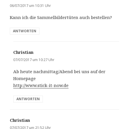
a
06/07/2017 um 10:31 Uhr
g
Kann ich die Sammelbildertüten auch bestellen?
t
:
ANTWORTEN
Christian
s
a
07/07/2017 um 10:27 Uhr
g
Ab heute nachmittag/Abend bei uns auf der
t
Homepage
:
http://www.stick-it-now.de
ANTWORTEN
Christian
s
a
07/07/2017 um 21:52 Uhr