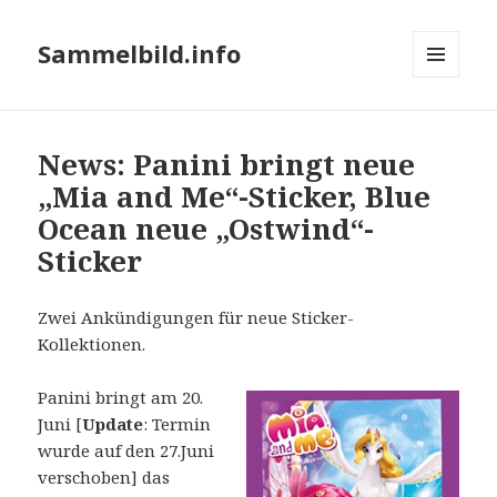
Sammelbild.info
MENÜ
UND
WIDGETS
News: Panini bringt neue
„Mia and Me“-Sticker, Blue
Ocean neue „Ostwind“-
Sticker
Zwei Ankündigungen für neue Sticker-
Kollektionen.
Panini bringt am 20.
Juni [
Update
: Termin
wurde auf den 27.Juni
verschoben] das