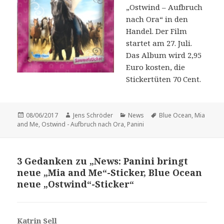
„Ostwind – Aufbruch
nach Ora“ in den
Handel. Der Film
startet am 27. Juli.
Das Album wird 2,95
Euro kosten, die
Stickertüten 70 Cent.
Veröffentlicht
Autor
Kategorien
Schlagwörter
08/06/2017
Jens Schröder
News
Blue Ocean
,
Mia
am
and Me
,
Ostwind - Aufbruch nach Ora
,
Panini
3 Gedanken zu „News: Panini bringt
neue „Mia and Me“-Sticker, Blue Ocean
neue „Ostwind“-Sticker“
Katrin Sell
s