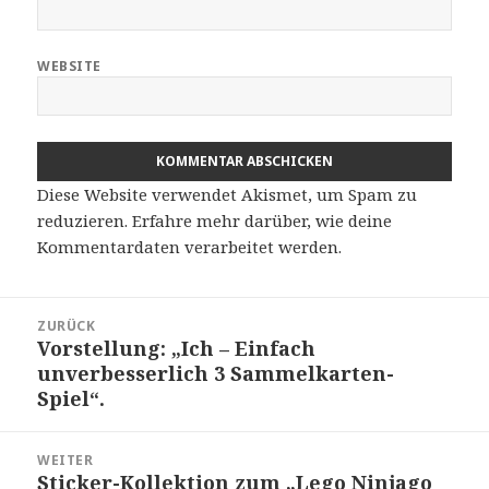
WEBSITE
Diese Website verwendet Akismet, um Spam zu
reduzieren.
Erfahre mehr darüber, wie deine
Kommentardaten verarbeitet werden
.
Beitragsnavigation
ZURÜCK
Vorstellung: „Ich – Einfach
Vorheriger
unverbesserlich 3 Sammelkarten-
Beitrag:
Spiel“.
WEITER
Sticker-Kollektion zum „Lego Ninjago
Nächster