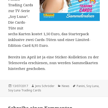
Trading Cards
zur TV-Serie
„Soy Luna“.
Die Cards-
Tüte mit
sechs Karten kostet 1,50 Euro, das Starterpack
inklusive zwei Cards-Tüten und einer Limited-
Edition-Card 8,95 Euro.
Bereits im April ist ja eine Sticker-Kollektion zu der
Telenovela erschienen, nun werden Sammelkarten
hinterher geschoben.
Veröffentlicht
Autor
Kategorien
Schlagwörter
13/07/2017
Jens Schröder
News
Panini
,
Soy Luna
,
am
Soy Luna Trading Cards
Schreibe einen Kommentar