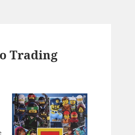
go Trading
e