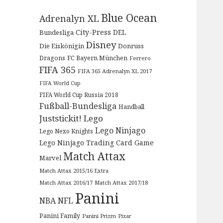
Blue Ocean
Adrenalyn XL
City-Press
DEL
Bundesliga
Disney
Die Eiskönigin
Donruss
Dragons
FC Bayern München
Ferrero
FIFA 365
FIFA 365 Adrenalyn XL 2017
FIFA World Cup
FIFA World Cup Russia 2018
Fußball-Bundesliga
Handball
Juststickit!
Lego
Lego Ninjago
Lego Nexo Knights
Lego Ninjago Trading Card Game
Match Attax
Marvel
Match Attax 2015/16 Extra
Match Attax 2016/17
Match Attax 2017/18
Panini
NBA
NFL
Panini Family
Panini Prizm
Pixar