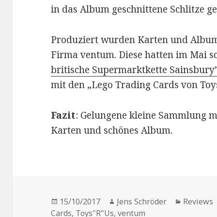
in das Album geschnittene Schlitze ge
Produziert wurden Karten und Album
Firma ventum. Diese hatten im Mai 
britische Supermarktkette Sainsbury’
mit den „Lego Trading Cards von Toys
Fazit
: Gelungene kleine Sammlung mi
Karten und schönes Album.
Veröffentlicht
Autor
Kategori
15/10/2017
Jens Schröder
Reviews
am
Cards
,
Toys"R"Us
,
ventum