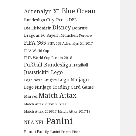
Blue Ocean
Adrenalyn XL
City-Press
DEL
Bundesliga
Disney
Die Eiskönigin
Donruss
Dragons
FC Bayern München
Ferrero
FIFA 365
FIFA 365 Adrenalyn XL 2017
FIFA World Cup
FIFA World Cup Russia 2018
Fußball-Bundesliga
Handball
Juststickit!
Lego
Lego Ninjago
Lego Nexo Knights
Lego Ninjago Trading Card Game
Match Attax
Marvel
Match Attax 2015/16 Extra
Match Attax 2016/17
Match Attax 2017/18
Panini
NBA
NFL
Panini Family
Panini Prizm
Pixar