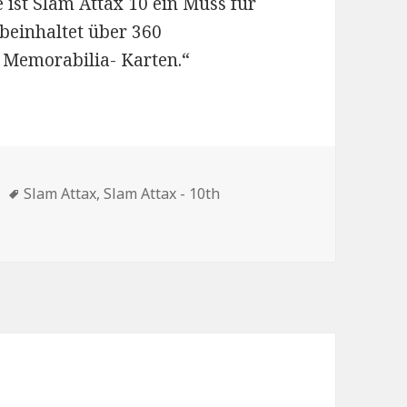
ist Slam Attax 10 ein Muss für
beinhaltet über 360
 Memorabilia- Karten.“
en
Schlagwörter
Slam Attax
,
Slam Attax - 10th