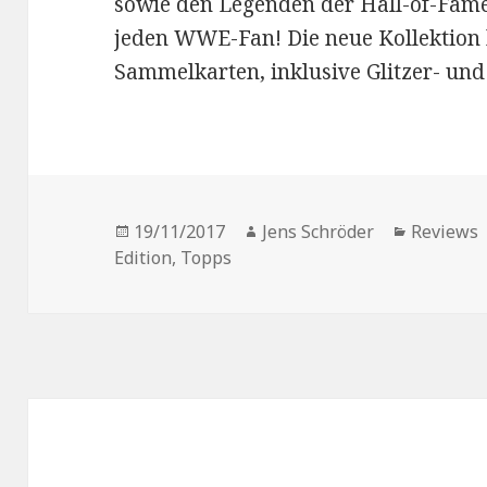
sowie den Legenden der Hall-of-Fame 
jeden WWE-Fan! Die neue Kollektion 
Sammelkarten, inklusive Glitzer- und
Veröffentlicht
Autor
Kategori
19/11/2017
Jens Schröder
Reviews
am
Edition
,
Topps