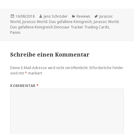
Veröffentlicht
Autor
Kategorien
Schlagwörter
16/08/2018
Jens Schröder
Reviews
Jurassic
am
World
,
Jurassic World: Das gefallene Königreich
,
Jurassic World:
Das gefallene Königreich Dinosaur Tracker Trading Cards
,
Panini
Schreibe einen Kommentar
Deine E-Mail-Adresse wird nicht veröffentlicht.
Erforderliche Felder
sind mit
*
markiert
KOMMENTAR
*