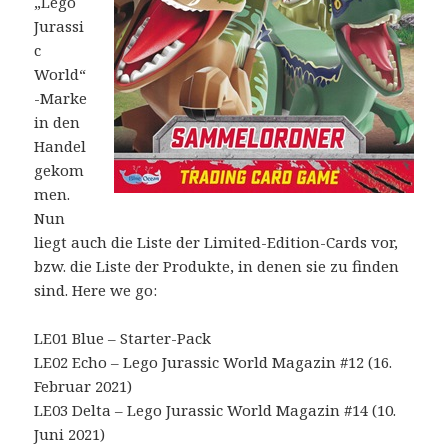
„Lego
Jurassi
c
World“
-Marke
in den
Handel
gekom
men.
Nun
liegt auch die Liste der Limited-Edition-Cards vor,
bzw. die Liste der Produkte, in denen sie zu finden
sind. Here we go:
LE01 Blue – Starter-Pack
LE02 Echo – Lego Jurassic World Magazin #12 (16.
Februar 2021)
LE03 Delta – Lego Jurassic World Magazin #14 (10.
Juni 2021)