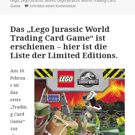
am
Lego
,
Lego Jurassic World
,
Lego Jurassic World Trading Card
zu Review: „Lego Jurassic World 
Game
Schreibe einen Kommentar
Das „Lego Jurassic World
Trading Card Game“ ist
erschienen – hier ist die
Liste der Limited Editions.
Am 16.
Februa
r ist
das
erste
„Tradin
g Card
Game“
zur