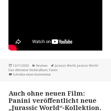
Veröffentlicht
Kategorien
Schlagwörter
12/11/2020
Reviews
Jurassic World
,
Jurassic World -
am
Das ultimative Stickeralbum
,
Panini
zu Review: „Jurassic World – Das ultimative
Schreibe einen Kommentar
Auch ohne neuen Film:
Panini veröffentlicht neue
„Jurassic World“-Kollektion.