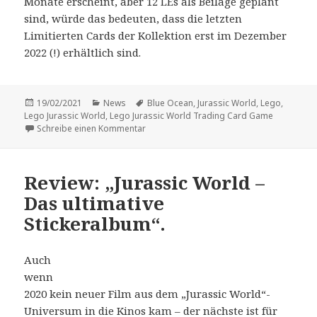
Monate erscheint, aber 12 LEs als Beilage geplant
sind, würde das bedeuten, dass die letzten
Limitierten Cards der Kollektion erst im Dezember
2022 (!) erhältlich sind.
Veröffentlicht
Kategorien
Schlagwörter
19/02/2021
News
Blue Ocean
,
Jurassic World
,
Lego
,
am
Lego Jurassic World
,
Lego Jurassic World Trading Card Game
zu Das „Lego Jurassic World Trading Card G
Schreibe einen Kommentar
Review: „Jurassic World –
Das ultimative
Stickeralbum“.
Auch
wenn
2020 kein neuer Film aus dem „Jurassic World“-
Universum in die Kinos kam – der nächste ist für