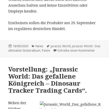
Ausschau halten und keine Einzeltüten oder
Displays kaufen.
Erscheinen sollen die Produkte am 29. September
im regulären deutschen Handel.
Veröffentlicht
Kategorien
Schlagwörter
18/09/2020
News
Jurassic World
,
Jurassic World - Das
am
zu Auch oh
ultimative Stickeralbum
,
Panini
Schreibe einen Kommentar
Vorstellung: „Jurassic
World: Das gefallene
Königreich – Dinosaur
Tracker Trading Cards“.
Neben der
Sticker-