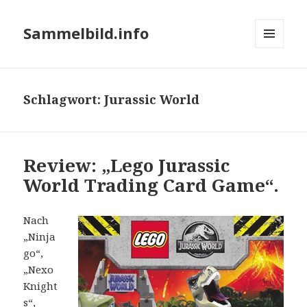
Sammelbild.info
MENÜ
UND
WIDGETS
Schlagwort:
Jurassic World
Review: „Lego Jurassic
World Trading Card Game“.
Nach
„Ninja
go“,
„Nexo
Knight
s“,