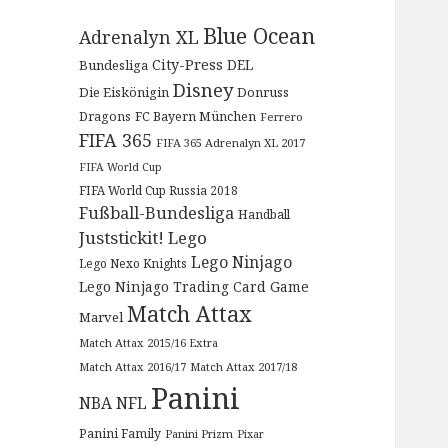
Blue Ocean
Adrenalyn XL
City-Press
DEL
Bundesliga
Disney
Die Eiskönigin
Donruss
Dragons
FC Bayern München
Ferrero
FIFA 365
FIFA 365 Adrenalyn XL 2017
FIFA World Cup
FIFA World Cup Russia 2018
Fußball-Bundesliga
Handball
Juststickit!
Lego
Lego Ninjago
Lego Nexo Knights
Lego Ninjago Trading Card Game
Match Attax
Marvel
Match Attax 2015/16 Extra
Match Attax 2016/17
Match Attax 2017/18
Panini
NBA
NFL
Panini Family
Panini Prizm
Pixar