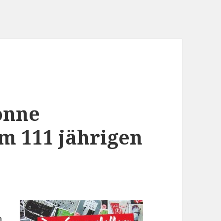
onne
m 111 jährigen
m