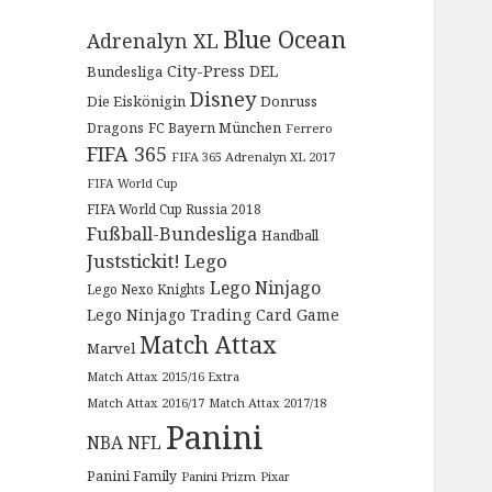
Blue Ocean
Adrenalyn XL
City-Press
DEL
Bundesliga
Disney
Die Eiskönigin
Donruss
Dragons
FC Bayern München
Ferrero
FIFA 365
FIFA 365 Adrenalyn XL 2017
FIFA World Cup
FIFA World Cup Russia 2018
Fußball-Bundesliga
Handball
Juststickit!
Lego
Lego Ninjago
Lego Nexo Knights
Lego Ninjago Trading Card Game
Match Attax
Marvel
Match Attax 2015/16 Extra
Match Attax 2016/17
Match Attax 2017/18
Panini
NBA
NFL
Panini Family
Panini Prizm
Pixar