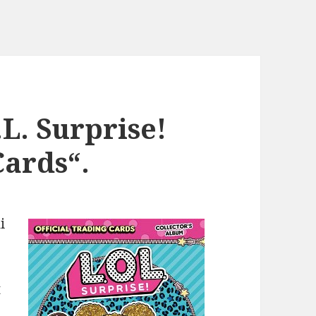
.L. Surprise!
Cards“.
i
t