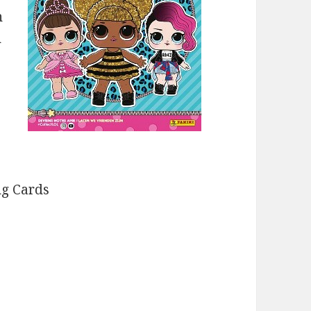
n
n
ing Cards