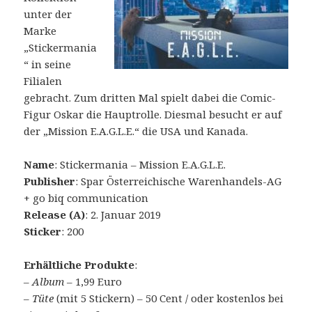
unter der
Marke
„Stickermania
“ in seine
Filialen
gebracht. Zum dritten Mal spielt dabei die Comic-
Figur Oskar die Hauptrolle. Diesmal besucht er auf
der „Mission E.A.G.L.E.“ die USA und Kanada.
Name
: Stickermania – Mission E.A.G.L.E.
Publisher
: Spar Österreichische Warenhandels-AG
+ go biq communication
Release (A)
: 2. Januar 2019
Sticker
: 200
Erhältliche Produkte
:
– Album
– 1,99 Euro
–
Tüte
(mit 5 Stickern) – 50 Cent / oder kostenlos bei