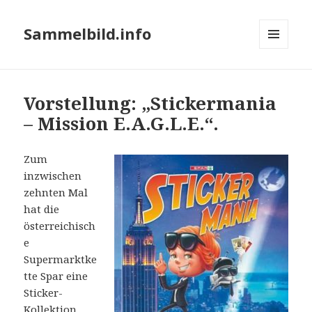
Sammelbild.info
MENÜ
UND
WIDGETS
Vorstellung: „Stickermania
– Mission E.A.G.L.E.“.
Zum
inzwischen
zehnten Mal
hat die
österreichisch
e
Supermarktke
tte Spar eine
Sticker-
Kollektion