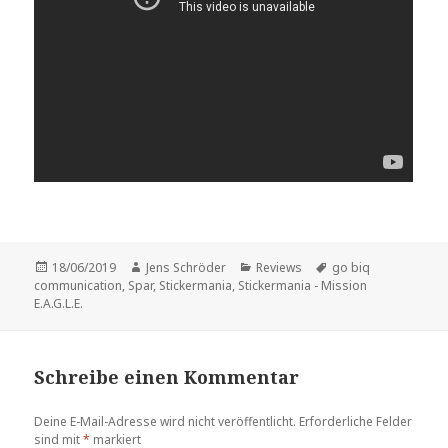
Veröffentlicht
Autor
Kategorien
Schlagwörter
18/06/2019
Jens Schröder
Reviews
go biq
am
communication
,
Spar
,
Stickermania
,
Stickermania - Mission
E.A.G.L.E.
Schreibe einen Kommentar
Deine E-Mail-Adresse wird nicht veröffentlicht.
Erforderliche Felder
sind mit
*
markiert