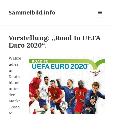
Sammelbild.info
MENÜ
UND
WIDGETS
Vorstellung: „Road to UEFA
Euro 2020“.
Währe
nd es
in
Deutsc
hland
unter
der
Marke
„Road
to