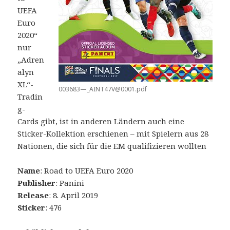
UEFA
Euro
2020“
nur
„Adren
alyn
XL“-
003683—_AINT47V@0001.pdf
Tradin
g-
Cards gibt, ist in anderen Ländern auch eine
Sticker-Kollektion erschienen – mit Spielern aus 28
Nationen, die sich für die EM qualifizieren wollten
Name
: Road to UEFA Euro 2020
Publisher
: Panini
Release
: 8. April 2019
Sticker
: 476