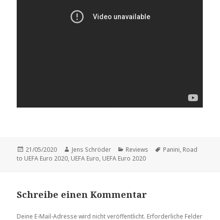
Veröffentlicht
Autor
Kategorien
Schlagwörter
21/05/2020
Jens Schröder
Reviews
Panini
,
Road
am
to UEFA Euro 2020
,
UEFA Euro
,
UEFA Euro 2020
Schreibe einen Kommentar
Deine E-Mail-Adresse wird nicht veröffentlicht.
Erforderliche Felder