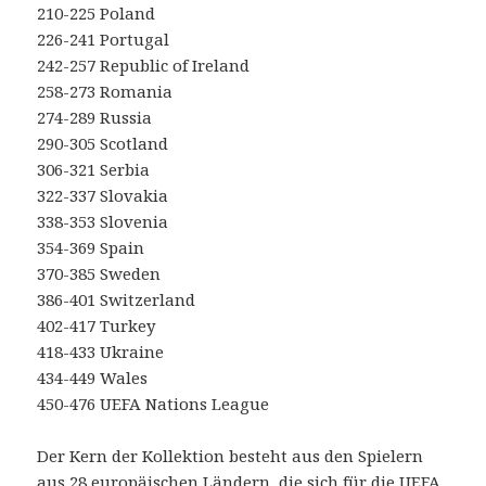
210-225 Poland
226-241 Portugal
242-257 Republic of Ireland
258-273 Romania
274-289 Russia
290-305 Scotland
306-321 Serbia
322-337 Slovakia
338-353 Slovenia
354-369 Spain
370-385 Sweden
386-401 Switzerland
402-417 Turkey
418-433 Ukraine
434-449 Wales
450-476 UEFA Nations League
Der Kern der Kollektion besteht aus den Spielern
aus 28 europäischen Ländern, die sich für die UEFA