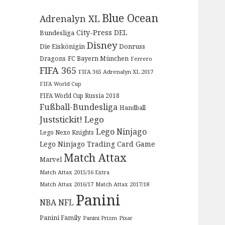
Blue Ocean
Adrenalyn XL
City-Press
DEL
Bundesliga
Disney
Die Eiskönigin
Donruss
Dragons
FC Bayern München
Ferrero
FIFA 365
FIFA 365 Adrenalyn XL 2017
FIFA World Cup
FIFA World Cup Russia 2018
Fußball-Bundesliga
Handball
Juststickit!
Lego
Lego Ninjago
Lego Nexo Knights
Lego Ninjago Trading Card Game
Match Attax
Marvel
Match Attax 2015/16 Extra
Match Attax 2016/17
Match Attax 2017/18
Panini
NBA
NFL
Panini Family
Panini Prizm
Pixar