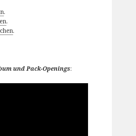
.
en
.
hen
.
schen
.
Album und Pack-Openings
: