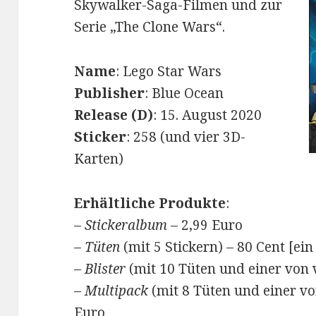
Skywalker-Saga-Filmen und zur
Serie „The Clone Wars“.
Name
: Lego Star Wars
Publisher
: Blue Ocean
Release (D)
: 15. August 2020
Sticker
: 258 (und vier 3D-
Karten)
Erhältliche Produkte
:
–
Stickeralbum
– 2,99 Euro
–
Tüten
(mit 5 Stickern) – 80 Cent [ein
–
Blister
(mit 10 Tüten und einer von 
–
Multipack
(mit 8 Tüten und einer vo
Euro