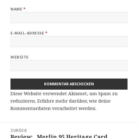
NAME
*
E-MAIL-ADRESSE
*
WEBSITE
Diese Website verwendet Akismet, um Spam zu
reduzieren.
Erfahre mehr darüber, wie deine
Kommentardaten verarbeitet werden
.
Beitragsnavigation
ZURÜCK
Review: „Merlin 95 Heritage Card
Vorheriger