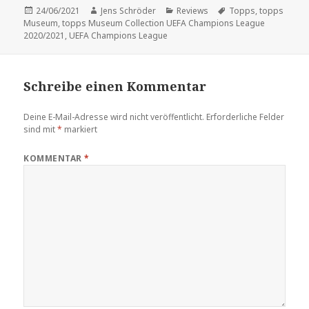
Veröffentlicht
Autor
Kategorien
Schlagwörter
24/06/2021
Jens Schröder
Reviews
Topps
,
topps
am
Museum
,
topps Museum Collection UEFA Champions League
2020/2021
,
UEFA Champions League
Schreibe einen Kommentar
Deine E-Mail-Adresse wird nicht veröffentlicht.
Erforderliche Felder
sind mit
*
markiert
KOMMENTAR
*