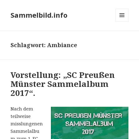
Sammelbild.info
MENÜ
UND
WIDGETS
Schlagwort:
Ambiance
Vorstellung: „SC Preußen
Münster Sammelalbum
2017“.
Nach dem
teilweise
misslungenen
Sammelalbu
m zum 1. FC