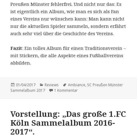
Preußen Münster fehlerfrei. Und nicht nur das: Es
ist eigentlich ein Album, wie man es sich als Fan
eines Vereins nur wünschen kann: Man kann nicht
nur die aktuellen Spieler sammeln, sondern erfährt
auch sehr viel über die Geschichte des Vereins.
Fazit
: Ein tolles Album für einen Traditionsverein –
mit Stickern, die alle Aspekte eines Fußballvereins
abbilden.
Veröffentlicht
Kategorien
Schlagwörter
01/04/2017
Reviews
Ambiance
,
SC Preußen Münster
am
zu Vorstellung: „SC Preußen Mün
Sammelalbum 2017
1 Kommentar
Vorstellung: „Das große 1.FC
Köln Sammelalbum 2016-
2017“.