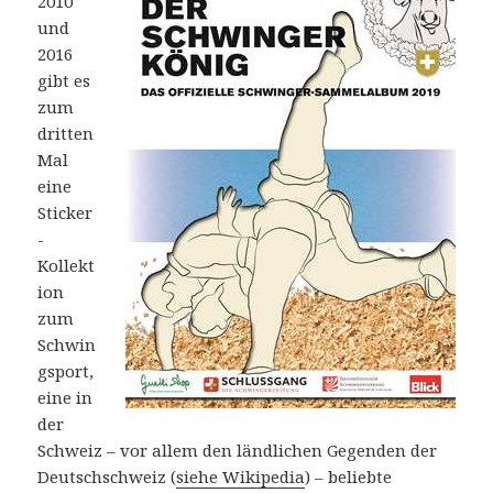
2010
und
2016
gibt es
zum
dritten
Mal
eine
Sticker
-
Kollekt
ion
zum
Schwin
gsport,
eine in
der
Schweiz – vor allem den ländlichen Gegenden der
Deutschschweiz (
siehe Wikipedia
) – beliebte