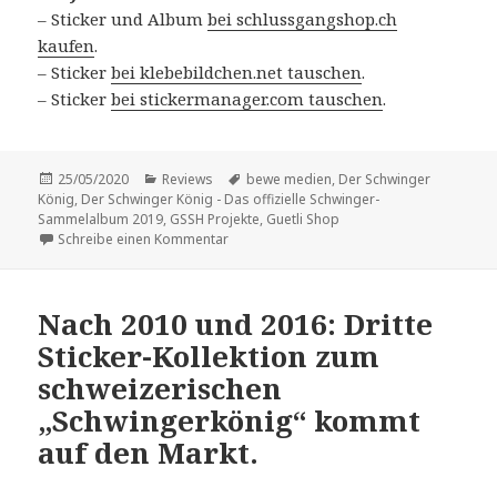
– Sticker und Album
bei schlussgangshop.ch
kaufen
.
– Sticker
bei klebebildchen.net tauschen
.
– Sticker
bei stickermanager.com tauschen
.
Veröffentlicht
Kategorien
Schlagwörter
25/05/2020
Reviews
bewe medien
,
Der Schwinger
am
König
,
Der Schwinger König - Das offizielle Schwinger-
Sammelalbum 2019
,
GSSH Projekte
,
Guetli Shop
zu Vorstellung: „Der Schwinger König – Da
Schreibe einen Kommentar
Nach 2010 und 2016: Dritte
Sticker-Kollektion zum
schweizerischen
„Schwingerkönig“ kommt
auf den Markt.