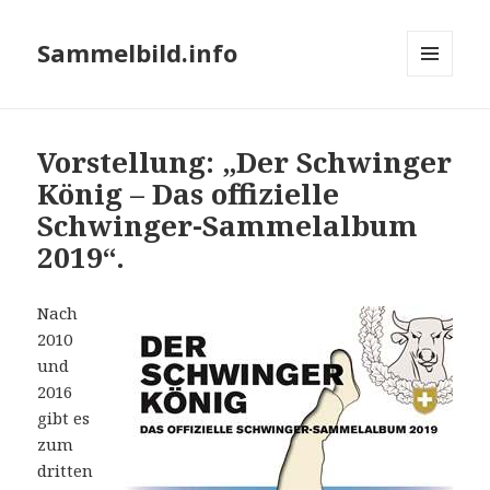
Sammelbild.info
MENÜ
UND
WIDGETS
Vorstellung: „Der Schwinger
König – Das offizielle
Schwinger-Sammelalbum
2019“.
Nach
2010
und
2016
gibt es
zum
dritten