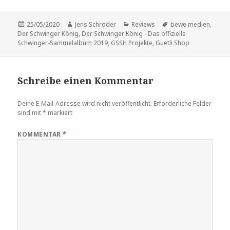
Veröffentlicht
Autor
Kategorien
Schlagwörter
25/05/2020
Jens Schröder
Reviews
bewe medien
,
am
Der Schwinger König
,
Der Schwinger König - Das offizielle
Schwinger-Sammelalbum 2019
,
GSSH Projekte
,
Guetli Shop
Schreibe einen Kommentar
Deine E-Mail-Adresse wird nicht veröffentlicht.
Erforderliche Felder
sind mit
*
markiert
KOMMENTAR
*