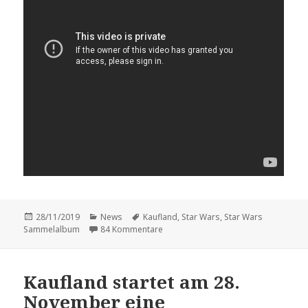
Veröffentlicht
Kategorien
Schlagwörter
28/11/2019
News
Kaufland
,
Star Wars
,
Star Wars
am
zu Zum Start der Sammelaktion: Alle
Sammelalbum
84 Kommentare
Kaufland startet am 28.
November eine