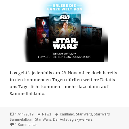
Los geht’s jedenfalls am 28. November, doch bereits
in den kommenden Tagen dürften weitere Details
ans Tageslicht kommen – mehr dazu dann auf
Sammelbild.info.
Veröffentlicht
Kategorien
Schlagwörter
17/11/2019
News
Kaufland
,
Star Wars
,
Star Wars
am
Sammelalbum
,
Star Wars: Der Aufstieg Skywalkers
zu Kaufland startet am 28. November eine Sammelaktion
1 Kommentar