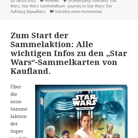
Veröffentlicht
Kategorien
Schlagwörter
08/03/2020
Reviews
brandloyalty
,
Kaufland
,
Star
am
Wars
,
Star Wars Sammelalbum - Journey to Star Wars: Der
zu Vorstellung: „St
Aufstieg Skywalkers
Schreibe einen Kommentar
Zum Start der
Sammelaktion: Alle
wichtigen Infos zu den „Star
Wars“-Sammelkarten von
Kaufland.
Über
die
neue
Samme
laktion
der
Super