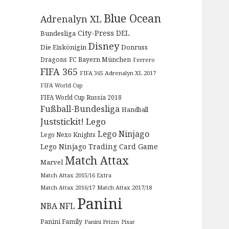
Blue Ocean
Adrenalyn XL
City-Press
DEL
Bundesliga
Disney
Die Eiskönigin
Donruss
Dragons
FC Bayern München
Ferrero
FIFA 365
FIFA 365 Adrenalyn XL 2017
FIFA World Cup
FIFA World Cup Russia 2018
Fußball-Bundesliga
Handball
Juststickit!
Lego
Lego Ninjago
Lego Nexo Knights
Lego Ninjago Trading Card Game
Match Attax
Marvel
Match Attax 2015/16 Extra
Match Attax 2016/17
Match Attax 2017/18
Panini
NBA
NFL
Panini Family
Panini Prizm
Pixar