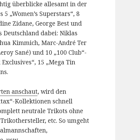
htig überblicke allesamt in der
s 5 „Women’s Superstars“, 8
ine Zidane, George Best und
s Deutschland dabei: Niklas
oshua Kimmich, Marc-André Ter
Leroy Sané) und 10 „100 Club“-
k Exclusives“, 15 „Mega Tin
ns.
rten anschaut
, wird den
ttax“-Kollektionen schnell
omplett neutrale Trikots ohne
rikothersteller, etc. So umgeht
onalmannschaften,