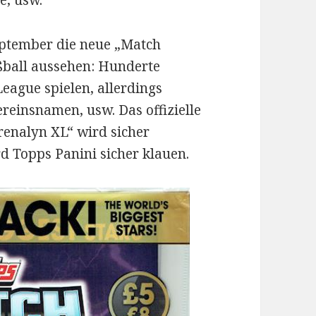
e, usw.
eptember die neue „Match
ßball aussehen: Hunderte
 League spielen, allerdings
ereinsnamen, usw. Das offizielle
enalyn XL“ wird sicher
rd Topps Panini sicher klauen.