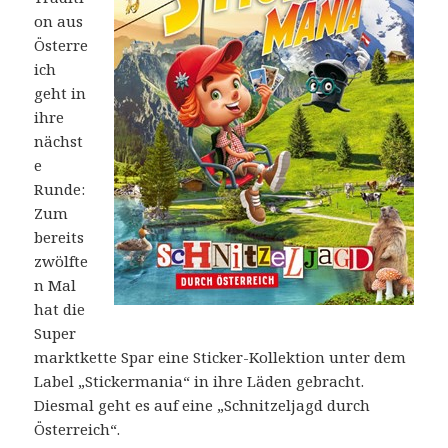
on aus
Österre
ich
geht in
ihre
nächst
e
Runde:
Zum
bereits
zwölfte
n Mal
hat die
Super
marktkette Spar eine Sticker-Kollektion unter dem
Label „Stickermania“ in ihre Läden gebracht.
Diesmal geht es auf eine „Schnitzeljagd durch
Österreich“.