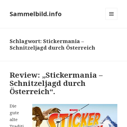
Sammelbild.info
MENÜ
UND
WIDGETS
Schlagwort:
Stickermania –
Schnitzeljagd durch Österreich
Review: „Stickermania –
Schnitzeljagd durch
Österreich“.
Die
gute
alte
Traditi