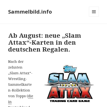
Sammelbild.info
MENÜ
UND
WIDGETS
Ab August: neue „Slam
Attax“-Karten in den
deutschen Regalen.
Nach der
zehnten
„Slam Attax“-
Wrestling-
Sammelkarte
n-Kollektion
von Topps (
die
in