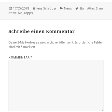
Veröffentlicht
Autor
Kategorien
Schlagwörter
17/05/2018
Jens Schröder
News
Slam Attax
,
Slam
am
Attax Live
,
Topps
Schreibe einen Kommentar
Deine E-Mail-Adresse wird nicht veröffentlicht.
Erforderliche Felder
sind mit
*
markiert
KOMMENTAR
*