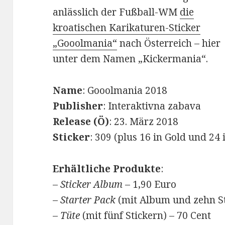
anlässlich der Fußball-WM
die
kroatischen Karikaturen-Sticker
„Gooolmania“
nach Österreich – hier
unter dem Namen „Kickermania“.
Name
: Gooolmania 2018
Publisher
: Interaktivna zabava
Release (Ö)
: 23. März 2018
Sticker
: 309 (plus 16 in Gold und 24 i
Erhältliche Produkte
:
–
Sticker Album
– 1,90 Euro
–
Starter Pack
(mit Album und zehn St
–
Tüte
(mit fünf Stickern) – 70 Cent