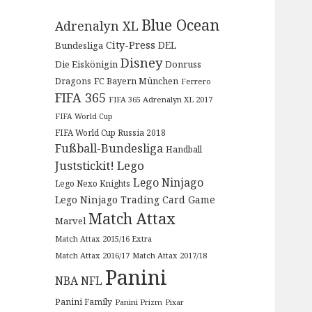
Blue Ocean
Adrenalyn XL
City-Press
DEL
Bundesliga
Disney
Die Eiskönigin
Donruss
Dragons
FC Bayern München
Ferrero
FIFA 365
FIFA 365 Adrenalyn XL 2017
FIFA World Cup
FIFA World Cup Russia 2018
Fußball-Bundesliga
Handball
Juststickit!
Lego
Lego Ninjago
Lego Nexo Knights
Lego Ninjago Trading Card Game
Match Attax
Marvel
Match Attax 2015/16 Extra
Match Attax 2016/17
Match Attax 2017/18
Panini
NBA
NFL
Panini Family
Panini Prizm
Pixar