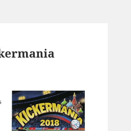
ckermania
s