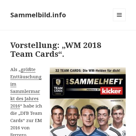
Sammelbild.info
MENÜ
UND
WIDGETS
Vorstellung: „WM 2018
Team Cards“.
Als „
größte
Enttäuschung
im
Sammlermar
kt des Jahres
2016
“ habe ich
die „DFB Team
Cards“ zur EM
2016 von
Ferrero