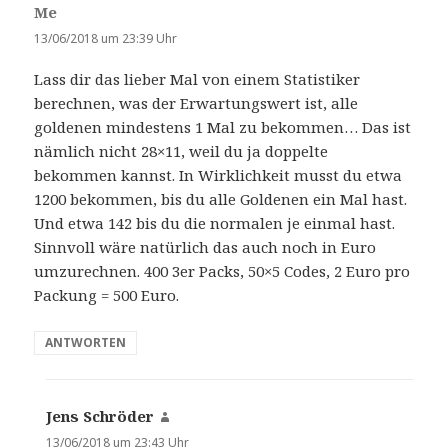
Me
s
a
13/06/2018 um 23:39 Uhr
g
Lass dir das lieber Mal von einem Statistiker
t
berechnen, was der Erwartungswert ist, alle
:
goldenen mindestens 1 Mal zu bekommen… Das ist
nämlich nicht 28×11, weil du ja doppelte
bekommen kannst. In Wirklichkeit musst du etwa
1200 bekommen, bis du alle Goldenen ein Mal hast.
Und etwa 142 bis du die normalen je einmal hast.
Sinnvoll wäre natürlich das auch noch in Euro
umzurechnen. 400 3er Packs, 50×5 Codes, 2 Euro pro
Packung = 500 Euro.
ANTWORTEN
Jens Schröder
s
a
13/06/2018 um 23:43 Uhr