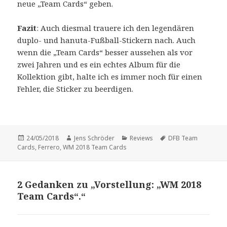
neue „Team Cards“ geben.
Fazit
: Auch diesmal trauere ich den legendären
duplo- und hanuta-Fußball-Stickern nach. Auch
wenn die „Team Cards“ besser aussehen als vor
zwei Jahren und es ein echtes Album für die
Kollektion gibt, halte ich es immer noch für einen
Fehler, die Sticker zu beerdigen.
Veröffentlicht
Autor
Kategorien
Schlagwörter
24/05/2018
Jens Schröder
Reviews
DFB Team
am
Cards
,
Ferrero
,
WM 2018 Team Cards
2 Gedanken zu „Vorstellung: „WM 2018
Team Cards“.“