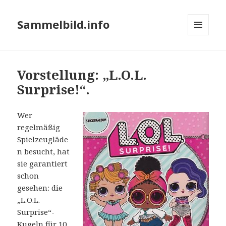
Sammelbild.info
MENÜ
UND
WIDGETS
Vorstellung: „L.O.L.
Surprise!“.
Wer
regelmäßig
Spielzeugläde
n besucht, hat
sie garantiert
schon
gesehen: die
„L.O.L.
Surprise“-
Kugeln für 10