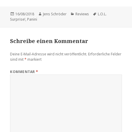
Veröffentlicht
Autor
Kategorien
Schlagwörter
16/08/2018
Jens Schröder
Reviews
L.O.L.
am
Surprise!
,
Panini
Schreibe einen Kommentar
Deine E-Mail-Adresse wird nicht veröffentlicht.
Erforderliche Felder
sind mit
*
markiert
KOMMENTAR
*