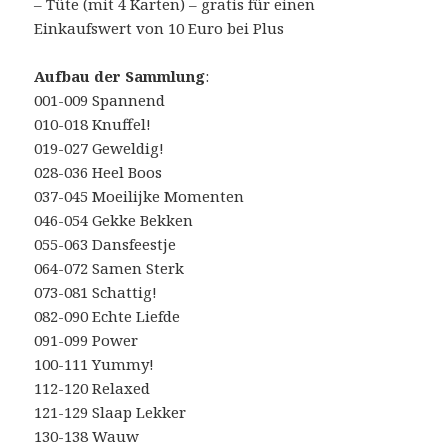
– Tüte (mit 4 Karten) – gratis für einen
Einkaufswert von 10 Euro bei Plus
Aufbau der Sammlung
:
001-009 Spannend
010-018 Knuffel!
019-027 Geweldig!
028-036 Heel Boos
037-045 Moeilijke Momenten
046-054 Gekke Bekken
055-063 Dansfeestje
064-072 Samen Sterk
073-081 Schattig!
082-090 Echte Liefde
091-099 Power
100-111 Yummy!
112-120 Relaxed
121-129 Slaap Lekker
130-138 Wauw