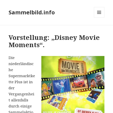
Sammelbild.info
MENÜ
UND
WIDGETS
Vorstellung: „Disney Movie
Moments“.
Die
niederländisc
he
Supermarktke
tte Plus ist in
der
Vergangenhei
t allenfalls
durch einige
Sammelaktio