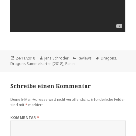
Veröffentlicht
Autor
Kategorien
Schlagwörter
24/11/2018
Jens Schröder
Reviews
Dragons
,
am
Dragons Sammelkarten [2018]
,
Panini
Schreibe einen Kommentar
Deine E-Mail-Adresse wird nicht veröffentlicht.
Erforderliche Felder
sind mit
*
markiert
KOMMENTAR
*