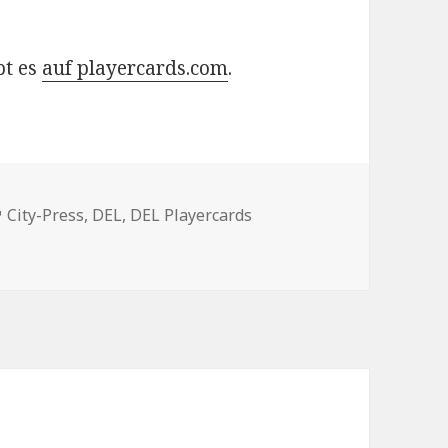
bt es
auf playercards.com
.
en
Schlagwörter
City-Press
,
DEL
,
DEL Playercards