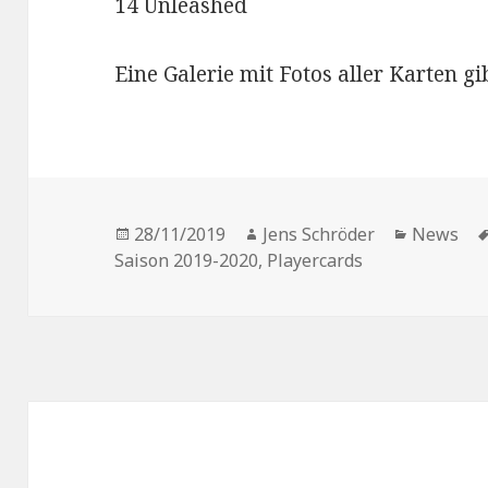
14 Unleashed
Eine Galerie mit Fotos aller Karten gi
Veröffentlicht
Autor
Kategori
28/11/2019
Jens Schröder
News
am
Saison 2019-2020
,
Playercards