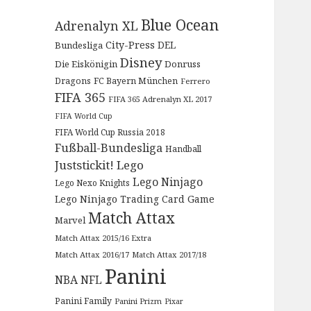
Blue Ocean
Adrenalyn XL
City-Press
DEL
Bundesliga
Disney
Die Eiskönigin
Donruss
Dragons
FC Bayern München
Ferrero
FIFA 365
FIFA 365 Adrenalyn XL 2017
FIFA World Cup
FIFA World Cup Russia 2018
Fußball-Bundesliga
Handball
Juststickit!
Lego
Lego Ninjago
Lego Nexo Knights
Lego Ninjago Trading Card Game
Match Attax
Marvel
Match Attax 2015/16 Extra
Match Attax 2016/17
Match Attax 2017/18
Panini
NBA
NFL
Panini Family
Panini Prizm
Pixar