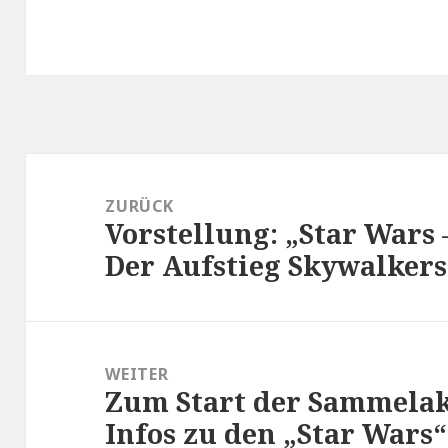
Beitragsnavigation
ZURÜCK
Vorstellung: „Star Wars 
Vorheriger
Der Aufstieg Skywalkers
Beitrag:
WEITER
Zum Start der Sammelak
Nächster
Infos zu den „Star War
Beitrag: