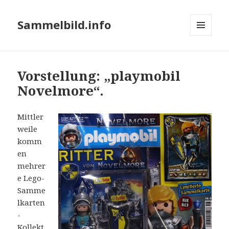
Sammelbild.info
MENÜ
UND
WIDGETS
Vorstellung: „playmobil
Novelmore“.
Mittler
weile
komm
en
mehrer
e Lego-
Samme
lkarten
-
Kollekt