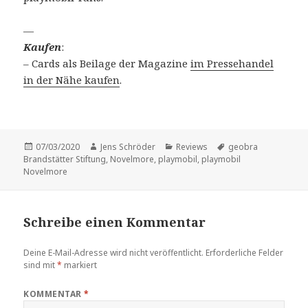
—
Kaufen
:
– Cards als Beilage der Magazine
im Pressehandel
in der Nähe kaufen
.
Veröffentlicht
Autor
Kategorien
Schlagwörter
07/03/2020
Jens Schröder
Reviews
geobra
am
Brandstätter Stiftung
,
Novelmore
,
playmobil
,
playmobil
Novelmore
Schreibe einen Kommentar
Deine E-Mail-Adresse wird nicht veröffentlicht.
Erforderliche Felder
sind mit
*
markiert
KOMMENTAR
*