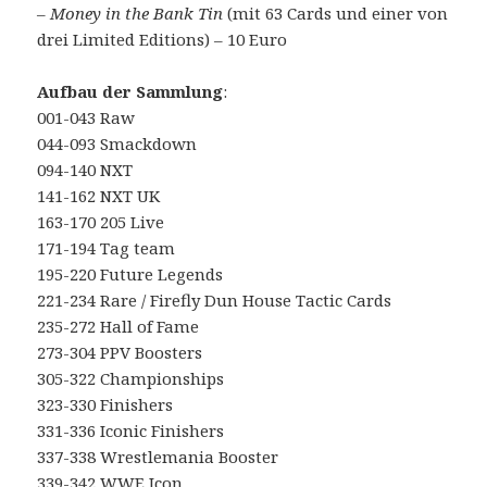
–
Money in the Bank Tin
(mit 63 Cards und einer von
drei Limited Editions) – 10 Euro
Aufbau der Sammlung
:
001-043 Raw
044-093 Smackdown
094-140 NXT
141-162 NXT UK
163-170 205 Live
171-194 Tag team
195-220 Future Legends
221-234 Rare / Firefly Dun House Tactic Cards
235-272 Hall of Fame
273-304 PPV Boosters
305-322 Championships
323-330 Finishers
331-336 Iconic Finishers
337-338 Wrestlemania Booster
339-342 WWE Icon