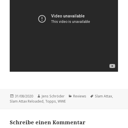
Veröffentlicht
Autor
Kategorien
Schlagwörter
31/08/2020
Jens Schröder
Reviews
Slam Attax
,
am
Slam Attax Reloaded
,
Topps
,
WWE
Schreibe einen Kommentar