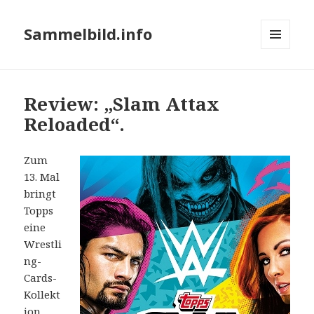
Sammelbild.info
MENÜ
UND
WIDGETS
Review: „Slam Attax
Reloaded“.
Zum
13. Mal
bringt
Topps
eine
Wrestli
ng-
Cards-
Kollekt
ion