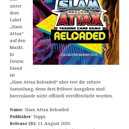
unter
dem
Label
„Slam
Attax“
auf den
Markt.
In
Deutsc
hland
ist
„Slam Attax Reloaded“ aber erst die zehnte
Sammlung, denn drei frühere Ausgaben sind
hierzulande nicht offiziell veröffentlicht worden.
Name
: Slam Attax Reloaded
Publisher
: Topps
Release (D)
: 11. August 2020