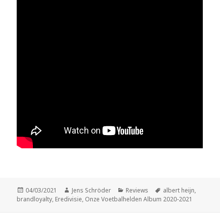
Veröffentlicht
Autor
Kategorien
Schlagwörter
04/03/2021
Jens Schröder
Reviews
albert heijn
,
am
brandloyalty
,
Eredivisie
,
Onze Voetbalhelden Album 2020-2021