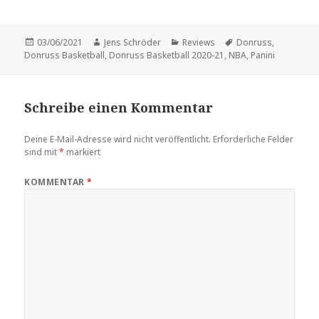
Veröffentlicht
Autor
Kategorien
Schlagwörter
03/06/2021
Jens Schröder
Reviews
Donruss
,
am
Donruss Basketball
,
Donruss Basketball 2020-21
,
NBA
,
Panini
Schreibe einen Kommentar
Deine E-Mail-Adresse wird nicht veröffentlicht.
Erforderliche Felder
sind mit
*
markiert
KOMMENTAR
*