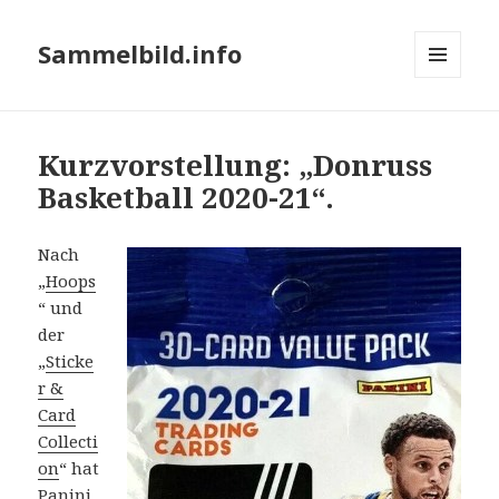
Sammelbild.info
MENÜ
UND
WIDGETS
Kurzvorstellung: „Donruss
Basketball 2020-21“.
Nach
„
Hoops
“ und
der
„
Sticke
r &
Card
Collecti
on
“ hat
Panini